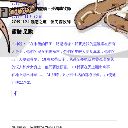
2019 年 12 月 3 日
2019.12.01 人的盡頭 – 張鴻華牧師
2019 年 11 月 30 日
2019.11.24 饒恕之道 – 伍尚森牧師
靈聽 足動
「神說：『在末後的日子，將是這樣：我要把我的靈澆灌在所有
人身上，你們的兒女要說預言，你們的年輕人要見異象，你們的
老年人要做異夢。 18 在那些日子，我甚至要把我的靈澆灌在我
的僕人和婢女身上，他們要說預言。 19 我要在天上顯出奇事，
在地上顯出神蹟....。 21 那時，凡求告主名的都必得救。』(使徒
行傳2:17-21)
版權所有 - 竹園區神召會坑口堂