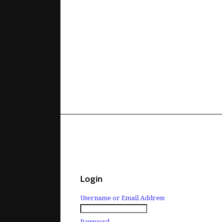
Login
Username or Email Address
Password