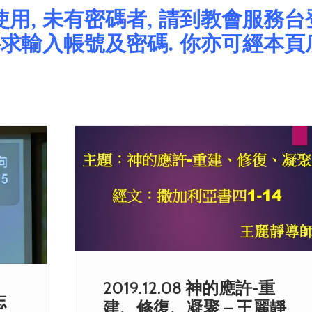
, 未有密碼者, 請到教會服務台登
要求輸入帳號及密碼. 你亦可經本頁
2019.12.08 神的應許-重
志
建、修復、凝聚 – 王麗靜