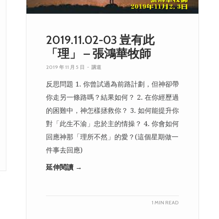
2019.11.02-03 豈有此
「理」 – 張鴻華牧師
2019 年 11 月 5 日
-
講道
反思問題 1. 你曾試過為前路計劃，但神卻帶
你走另一條路嗎？結果如何？ 2. 在你經歷過
的困難中，神怎樣拯救你？ 3. 如何能提升你
對「此生不渝」忠於主的情操？ 4. 你會如何
回應神那「理所不然」的愛？(這個星期做一
件事去回應)
延伸閱讀 →
1 MIN READ