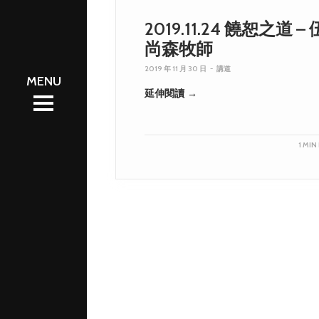
2019.11.24 饒恕之道 – 
尚森牧師
會資訊
2019 年 11 月 30 日
-
講道
會資訊
區
延伸閱讀 →
區
工圈
工圈
體
體
絡我們
1 MIN
絡我們