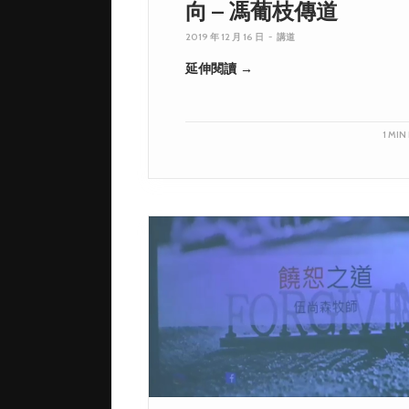
向 – 馮葡枝傳道
2019 年 12 月 16 日
-
講道
延伸閱讀 →
1 MIN