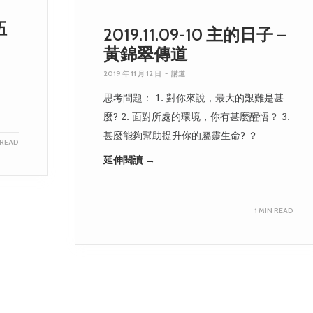
伍
2019.11.09-10 主的日子 –
黃錦翠傳道
2019 年 11 月 12 日
-
講道
思考問題： 1. 對你來說，最大的艱難是甚
麼? 2. 面對所處的環境，你有甚麼醒悟？ 3.
甚麼能夠幫助提升你的屬靈生命? ？
 READ
延伸閱讀 →
1 MIN READ