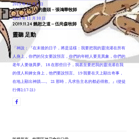
2019 年 12 月 3 日
2019.12.01 人的盡頭 – 張鴻華牧師
2019 年 11 月 30 日
2019.11.24 饒恕之道 – 伍尚森牧師
靈聽 足動
「神說：『在末後的日子，將是這樣：我要把我的靈澆灌在所有
人身上，你們的兒女要說預言，你們的年輕人要見異象，你們的
老年人要做異夢。 18 在那些日子，我甚至要把我的靈澆灌在我
的僕人和婢女身上，他們要說預言。 19 我要在天上顯出奇事，
在地上顯出神蹟....。 21 那時，凡求告主名的都必得救。』(使徒
行傳2:17-21)
版權所有 - 竹園區神召會坑口堂