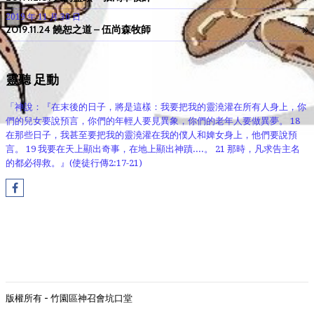
2019 年 11 月 30 日
2019.11.24 饒恕之道 – 伍尚森牧師
靈聽 足動
「神說：『在末後的日子，將是這樣：我要把我的靈澆灌在所有人身上，你
們的兒女要說預言，你們的年輕人要見異象，你們的老年人要做異夢。 18
在那些日子，我甚至要把我的靈澆灌在我的僕人和婢女身上，他們要說預
言。 19 我要在天上顯出奇事，在地上顯出神蹟....。 21 那時，凡求告主名
的都必得救。』(使徒行傳2:17-21)
版權所有 - 竹園區神召會坑口堂