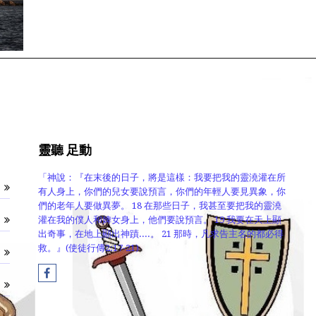
靈聽 足動
「神說：『在末後的日子，將是這樣：我要把我的靈澆灌在所
有人身上，你們的兒女要說預言，你們的年輕人要見異象，你
們的老年人要做異夢。 18 在那些日子，我甚至要把我的靈澆
灌在我的僕人和婢女身上，他們要說預言。 19 我要在天上顯
出奇事，在地上顯出神蹟....。 21 那時，凡求告主名的都必得
救。』(使徒行傳2:17-21)