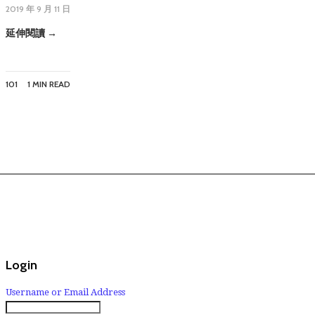
2019 年 9 月 11 日
延伸閱讀 →
101
1 MIN READ
Login
Username or Email Address